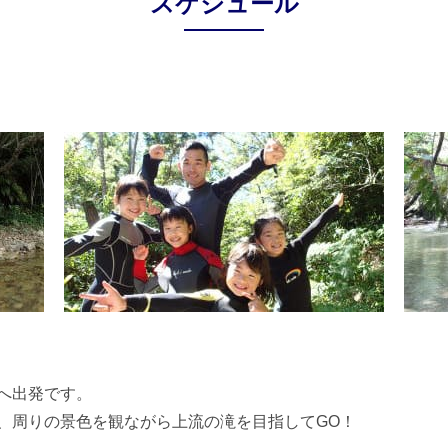
スケジュール
へ出発です。
、周りの景色を観ながら上流の滝を目指してGO！