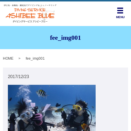
メニ
MENU
fee_img001
HOME
fee_img001
2017/12/23