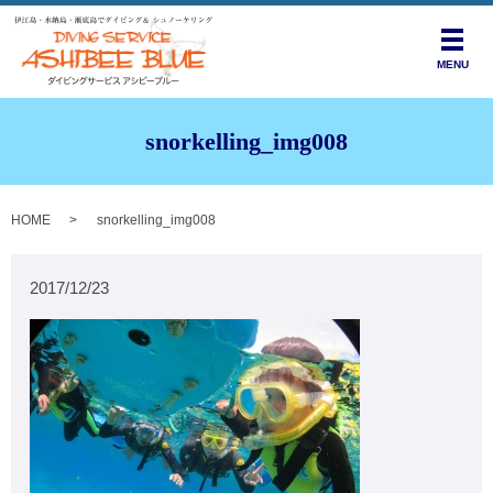
メニ
MENU
snorkelling_img008
HOME
snorkelling_img008
2017/12/23