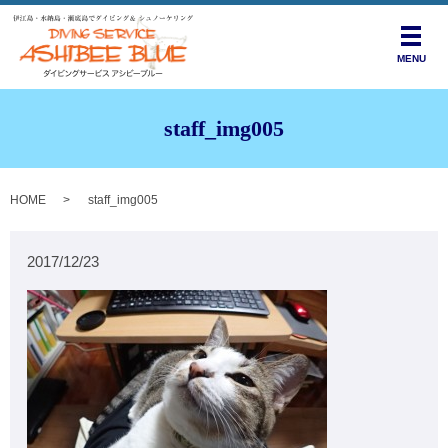
メニ
MENU
staff_img005
HOME
staff_img005
2017/12/23