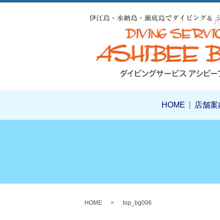
HOME
店舗案
HOME
top_bg006