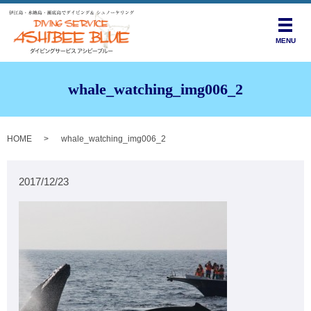
メニ
MENU
whale_watching_img006_2
HOME
whale_watching_img006_2
2017/12/23