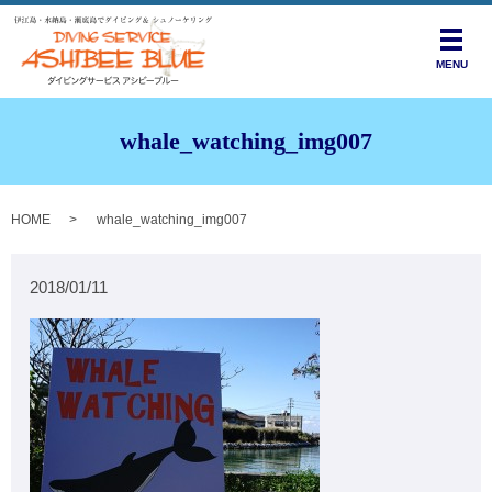
メニ
MENU
whale_watching_img007
HOME
whale_watching_img007
2018/01/11