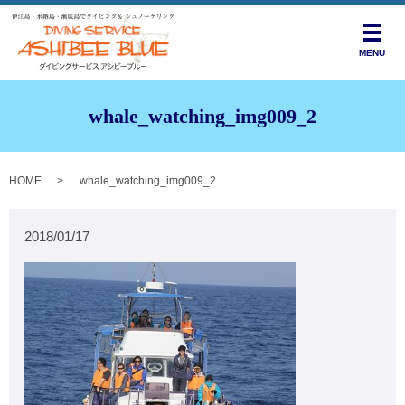
メニ
MENU
whale_watching_img009_2
HOME
whale_watching_img009_2
2018/01/17